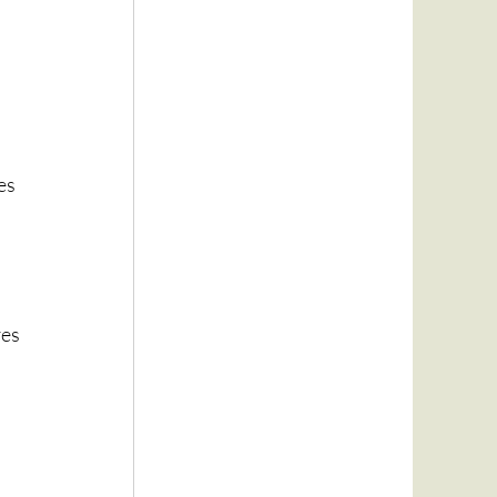
es 
es 