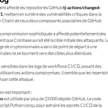
dog
t affecté les repositories GitHub 
tj-actions/changed-
v1
, mettant en lumière des vulnérabilités critiques dans la 
y Chain) de ceux deux composants populaires de GitHub 
 compromission sophistiquée a affecté potentiellement des 
nt que Coinbase aurait été la cible initiale des attaquants. L
ge de cryptomonnaies a servi de point de départ à une 
irates ne se tournent vers des cibles plus étendues.
 sensibles dans les logs de workflows CI/CD, posant des 
utilisant ces actions compromises. Il semble que les repertoir
é par cette attaque.
on est important : 
es
 est utilisée par plus de 23 000 dépôts GitHub. Le code 
 script Python conçu pour extraire les secrets CI/CD de la 