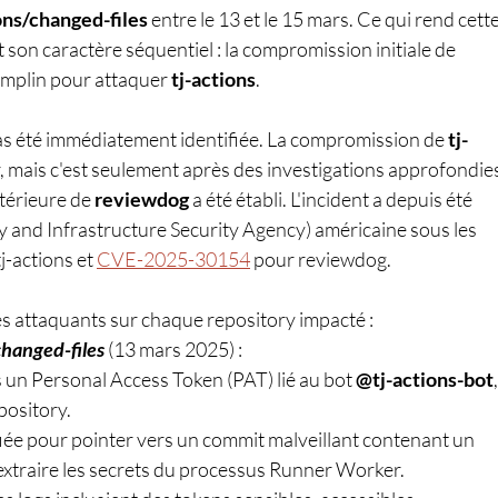
ons/changed-files
 entre le 13 et le 15 mars. Ce qui rend cette
 son caractère séquentiel : la compromission initiale de 
emplin pour attaquer 
tj-actions
.
s été immédiatement identifiée. La compromission de 
tj-
, mais c'est seulement après des investigations approfondies
térieure de 
reviewdog
 a été établi. L'incident a depuis été 
y and Infrastructure Security Agency) américaine sous les 
j-actions et 
CVE-2025-30154
 pour reviewdog.
s attaquants sur chaque repository impacté : 
changed-files 
(13 mars 2025) :
un Personal Access Token (PAT) lié au bot 
@tj-actions-bot
,
epository.
fiée pour pointer vers un commit malveillant contenant un 
extraire les secrets du processus Runner Worker.