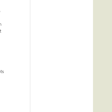
 
n 
t 
 
ts 