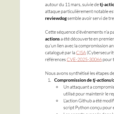
autour du 11 mars, suivie de 
tj-acti
attaque particulièrement notable est
reviewdog
 semble avoir servi de tr
Cette séquence d'événements n'a pa
actions
 a été découverte en premier
qu'un lien avec la compromission an
catalogué par la 
CISA
 (Cybersecurit
références 
CVE-2025-30066
 pour t
Nous avons synthétisé les étapes de
Compromission de 
tj-actions/
Un attaquant a compromis 
utilisé pour maintenir le r
L’action Github a été modi
script Python conçu pour 