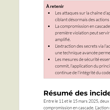
À retenir
Les attaques sur la chaîne d'
ciblant désormais des actions 
La compromission en cascade 
première violation peut servir
amplifié.
L'extraction des secrets via 
une technique avancée permett
Les mesures de sécurité essen
commit, l'application du princi
continue de l'intégrité du code
Résumé des incid
Entre le 11 et le 15 mars 2025, deux
compromission en cascade. L'action 