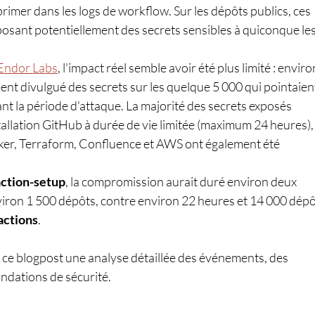
rimer dans les logs de workflow. Sur les dépôts publics, ces 
xposant potentiellement des secrets sensibles à quiconque les
Endor Labs
, l'impact réel semble avoir été plus limité : enviro
nt divulgué des secrets sur les quelque 5 000 qui pointaien
t la période d'attaque. La majorité des secrets exposés 
stallation GitHub à durée de vie limitée (maximum 24 heures),
ker, Terraform, Confluence et AWS ont également été 
ction-setup
, la compromission aurait duré environ deux 
viron 1 500 dépôts, contre environ 22 heures et 14 000 dépô
-actions
.
 ce blogpost une analyse détaillée des événements, des 
dations de sécurité. 