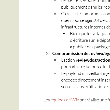
Les secrets exposés dans le
publiquement dans les repo
C'est cette compromission q
open source 
agentkit
 de Co
infrastructures internes de
Bien que les attaquan
d’écriture sur le dépôt
à publier des package
Compromission de 
reviewdog
L'action 
reviewdog/actio
pourrait être la source ini
Le payload malveillant inje
encodée directement inséré
secrets sans exfiltration e
Les 
équipes de Wiz
 ont réalisé une