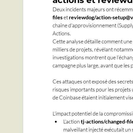
actions et review
Deux incidents majeurs ont récemmen
files
 et 
reviewdog/action-setup@
chaîne d'approvisionnement (Suppl
Actions.
Cette analyse détaille comment une
milliers de projets, révélant notamme
investigations montrent que l’échan
campagne plus large, avant que les p
Ces attaques ont exposé des secrets
risques importants pour les projets 
de Coinbase étaient initialement vis
L'impact potentiel de la compromissi
L'action 
tj-actions/changed-fil
malveillant injecté exécutait un