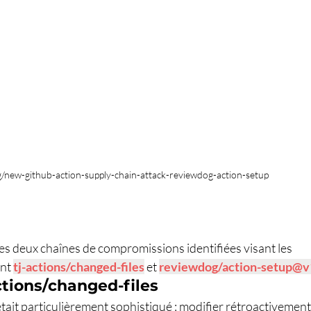
og/new-github-action-supply-chain-attack-reviewdog-action-setup
e
les deux chaînes de compromissions identifiées visant les 
nt 
tj-actions/changed-files
 et 
reviewdog/action-setup@v
tions/changed-files
ait particulièrement sophistiqué : modifier rétroactivement