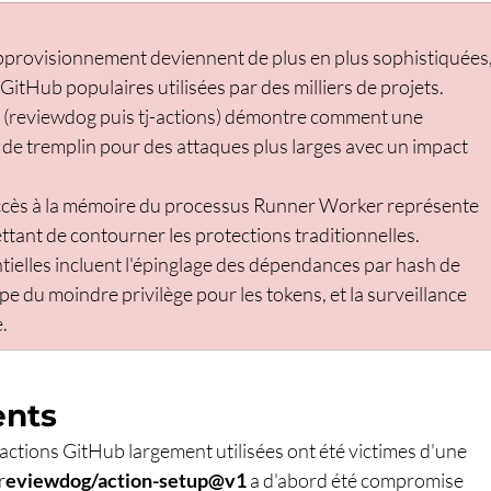
approvisionnement deviennent de plus en plus sophistiquées,
GitHub populaires utilisées par des milliers de projets.
(reviewdog puis tj-actions) démontre comment une 
 de tremplin pour des attaques plus larges avec un impact 
l'accès à la mémoire du processus Runner Worker représente 
ant de contourner les protections traditionnelles.
tielles incluent l'épinglage des dépendances par hash de 
pe du moindre privilège pour les tokens, et la surveillance 
.
ents
 actions GitHub largement utilisées ont été victimes d'une 
r
eviewdog/action-setup@v1 
a d'abord été compromise 