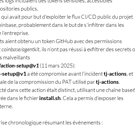
s logs incluaient des tokens sensibles, accessibles 
sitories publics.
ui avait pour but d'exploiter le flux CI/CD public du projet 
inbase, probablement dans le but de s’infiltrer dans les 
 l’entreprise. 
ts aient obtenu un token GitHub avec des permissions 
 
coinbase/agentkit
, ils n’ont pas réussi à exfiltrer des secrets 
s malveillants
/action-setup@v1
 (11 mars 2025):
n-setup@v1
 a été compromise avant l'incident 
tj-actions
, et 
tiale de la compromission du PAT utilisé par 
tj-actions
.
cté dans cette action était distinct, utilisant une chaîne base
e dans le fichier 
install.sh
. Cela a permis d'exposer les 
xterne.
 frise chronologique résumant les évènements : 