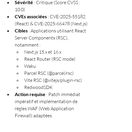
Sévérité
 : Critique (Score CVSS : 
10.0)
CVEs associées
 : CVE-2025-55182 
(React) & CVE-2025-66478 (Next.js)
Cibles
 : Applications utilisant React 
Server Components (RSC), 
notamment :
Next.js 15.x et 16.x
React Router (RSC mode)
Waku
Parcel RSC (@parcel/rsc)
Vite RSC (@vitejs/plugin-rsc)
RedwoodSDK
Action requise
 : Patch immédiat 
impératif et implémentation de 
règles WAF (Web Application 
Firewall) adaptées.