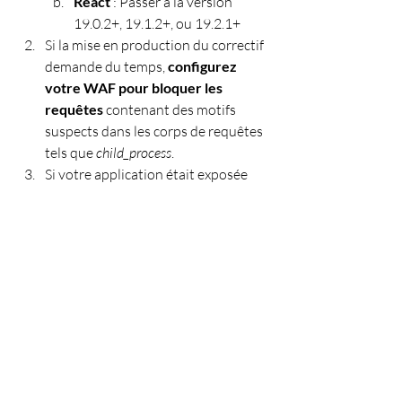
React
 : Passer à la version 
19.0.2+, 19.1.2+, ou 19.2.1+
Si la mise en production du correctif 
demande du temps,
 configurez 
votre WAF pour bloquer les 
requêtes
 contenant des motifs 
suspects dans les corps de requêtes 
tels que 
child_process
.
Si votre application était exposée 
sans patch après le 4 décembre 
2025, 
considérez le serveur 
comme potentiellement 
compromis
.
Analysez les logs à la recherche 
de connexions sortantes 
suspectes.
Vérifiez l'intégrité de vos 
fichiers systèmes.
Faites tourner vos clés d'API et 