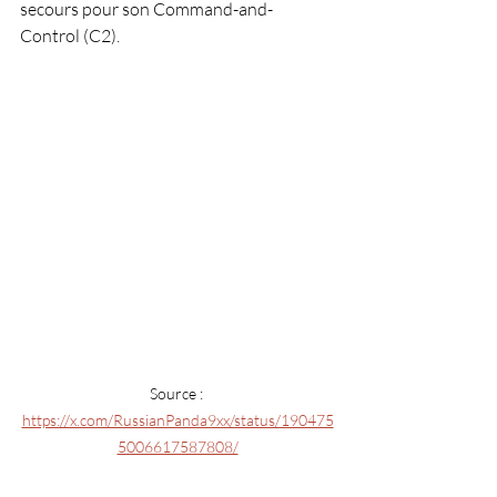
secours pour son Command-and-
Control (C2).
Source : 
https://x.com/RussianPanda9xx/status/190475
5006617587808/