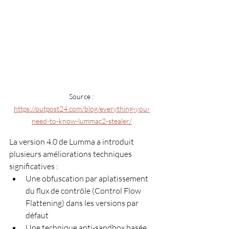
Source : 
https://outpost24.com/blog/everything-you-
need-to-know-lummac2-stealer/
La version 4.0 de Lumma a introduit 
plusieurs améliorations techniques 
significatives :
Une obfuscation par aplatissement 
du flux de contrôle (Control Flow 
Flattening) dans les versions par 
défaut
Une technique anti-sandbox basée 