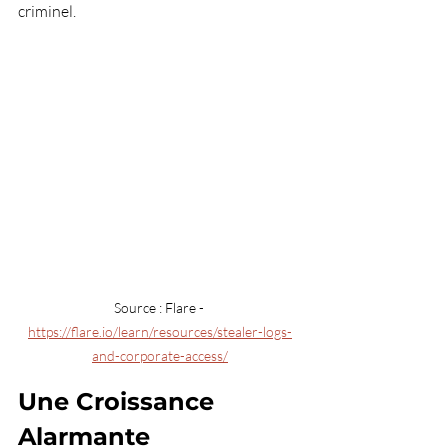
criminel.
Source : Flare - 
https://flare.io/learn/resources/stealer-logs-
and-corporate-access/
Une Croissance 
Alarmante