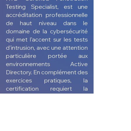
Testing Specialist, est une
accréditation professionnelle
de haut niveau dans le
domaine de la cybersécurité
qui met l’accent sur les tests
d'intrusion, avec une attention
particulière portée aux
environnements Active
Directory. En complément des
exercices pratiques, la
certification requiert la
production d’un rapport
d’analyse de qualité
commerciale, garantissant
que les résultats sont
présentés de manière claire,